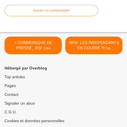
Ajouter un commentaire
< COMMUNIQUE DE
#RSI: LES INDEPENDANTS
PRESSE_ RSI :Les
EN COLERE !!! Le
associations des
gouvernement prend des
indépendants signent un
décisions sans les
accord pour sauver leur
concerter >
Hébergé par Overblog
sécurité sociale à Paris, le
30 mai 2017
Top articles
Pages
Contact
Signaler un abus
C.G.U.
Cookies et données personnelles