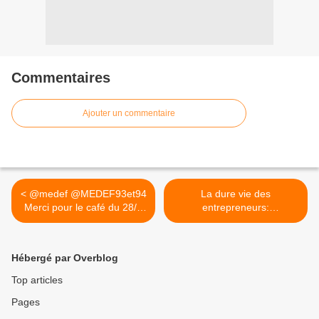
Commentaires
Ajouter un commentaire
< @medef @MEDEF93et94
La dure vie des
Merci pour le café du 28/1
entrepreneurs:
au...
@EmmanuelMacron ... >
Hébergé par Overblog
Top articles
Pages