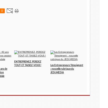
0
ENTREPRENEZ, PERDEZ
TOUT, ET TAISEZ-VOUS !
Les Entrepreneurs Témoignent
 ans de
: nouvelle rubrique du
sion
JEDI.MEDIA
dale