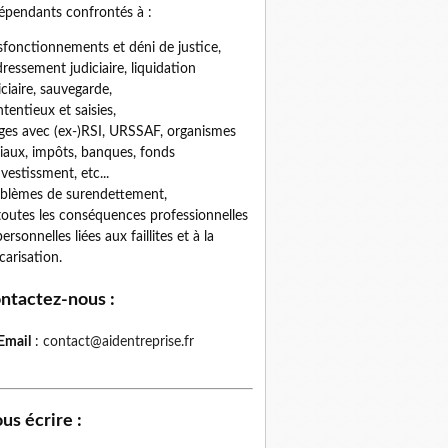
épendants confrontés à :
fonctionnements et déni de justice,
ressement judiciaire, liquidation
iciaire, sauvegarde,
tentieux et saisies,
iges avec (ex-)RSI, URSSAF, organismes
iaux, impôts, banques, fonds
nvestissment, etc...
blèmes de surendettement,
toutes les conséquences professionnelles
personnelles liées aux faillites et à la
carisation.
ntactez-nous
:
Email
:
contact@aidentreprise.fr
us écrire
: