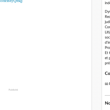
t.co/ifeBhyQmqj
ind
Dys
Red
jud
Con
Lit
soc
d'i
Pro
Et 
et 
pré
Co
📧
Publicité
No