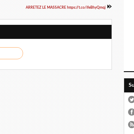
ARRETEZ LE MASSACRE https://t.co/ifeBhyQmqj
S