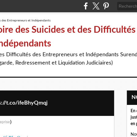
re des Suicides et des Difficultés
Indépendants
des Difficultés des Entrepreneurs et Indépendants Suren
arde, Redressement et Liquidation Judiciaires)
//t.co/ifeBhyQmqj
En 
jus
)
eprise
en 
Nou