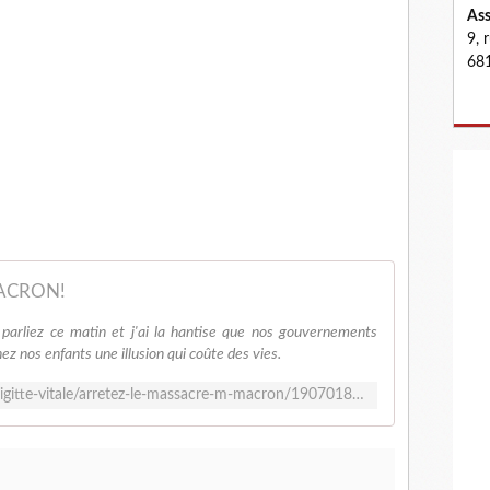
Ass
9, 
681
ACRON!
arliez ce matin et j'ai la hantise que nos gouvernements
ez nos enfants une illusion qui coûte des vies.
https://www.facebook.com/notes/brigitte-vitale/arretez-le-massacre-m-macron/190701854600416