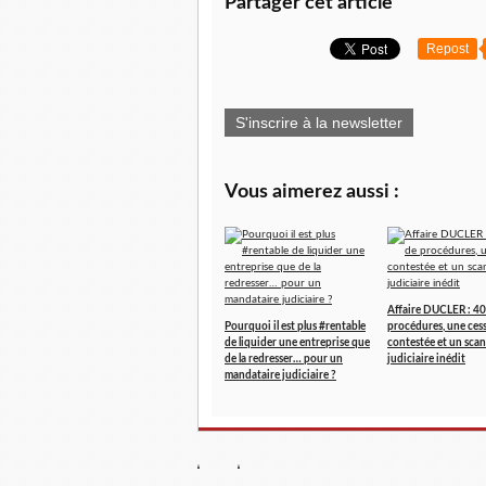
Partager cet article
Repost
S'inscrire à la newsletter
Vous aimerez aussi :
Affaire DUCLER : 40
Pourquoi il est plus #rentable
procédures, une ces
de liquider une entreprise que
contestée et un scan
de la redresser… pour un
judiciaire inédit
mandataire judiciaire ?