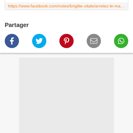
https://www.facebook.com/notes/brigitte-vitale/arretez-le-massacre-m-macron/190701854600416
Partager