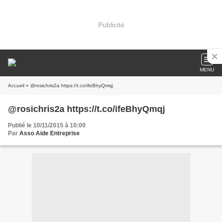
Publicité
MENU
Accueil
» @rosichris2a https://t.co/ifeBhyQmqj
@rosichris2a https://t.co/ifeBhyQmqj
Publié le 10/11/2015 à 10:00
Par
Asso Aide Entreprise