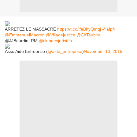
ARRETEZ LE MASSACRE
https://t.co/ifeBhyQmqj
@afpfr
@EmmanuelMacron
@Villagejustice
@ChTaubira
@JJBourdin_RM
@clubdesjuristes
Asso Aide Entreprise (
@aide_entreprise
)
November 10, 2015