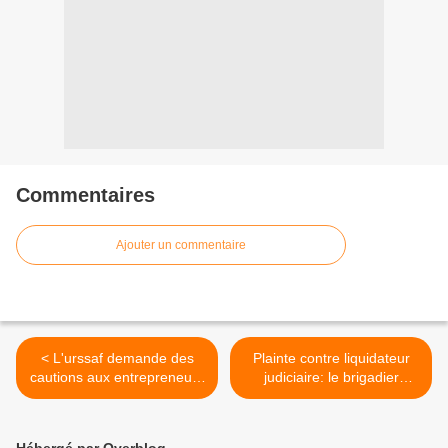
Commentaires
Ajouter un commentaire
< L'urssaf demande des
Plainte contre liquidateur
cautions aux entrepreneurs
judiciaire: le brigadier
en difficultés!
déconseille pour cause de
réprésailles. Affaire à
suivre. >