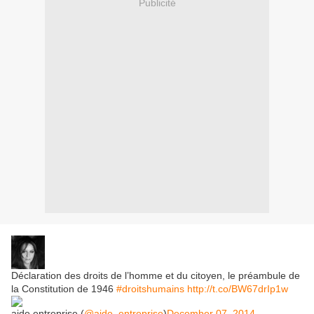
Publicité
Déclaration des droits de l’homme et du citoyen, le préambule de
la Constitution de 1946
#droitshumains
http://t.co/BW67drIp1w
aide.entreprise (
@aide_entreprise
)
December 07, 2014