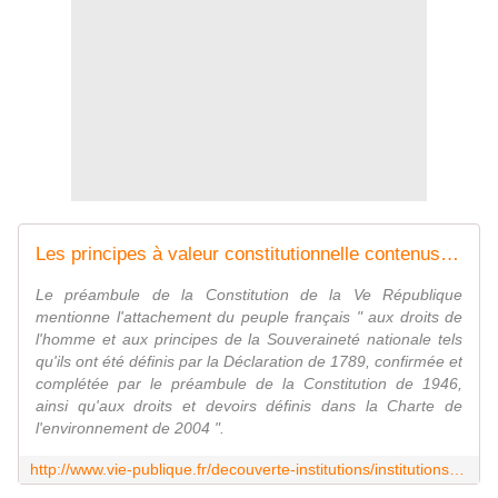
Les principes à valeur constitutionnelle contenus dans la Déclaration des droits de l'homme et du citoyen, le préambule de la Constitution de 1946 et la Charte de l'environnement - Approfondissements Découverte des institutions - Repères - vie-publique.fr
Le préambule de la Constitution de la Ve République
mentionne l'attachement du peuple français " aux droits de
l'homme et aux principes de la Souveraineté nationale tels
qu'ils ont été définis par la Déclaration de 1789, confirmée et
complétée par le préambule de la Constitution de 1946,
ainsi qu'aux droits et devoirs définis dans la Charte de
l'environnement de 2004 ".
http://www.vie-publique.fr/decouverte-institutions/institutions/approfondissements/declaration-droits-homme-du-citoyen-du-preambule-constitution-1946-charte-environnement-adoptee-2004.html