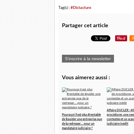
Tag(s) :
#Dictacture
Partager cet article
R
S'inscrire à la newsletter
Vous aimerez aussi :
Affaire DUCLER : 40
Pourquoi il est plus #rentable
procédures, une ces
de liquider une entreprise que
contestée et un scan
de la redresser… pour un
judiciaire inédit
mandataire judiciaire ?