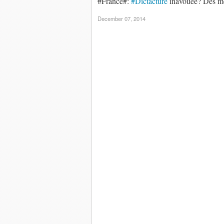
#France#:
#Dictacture
inavouée? Des mét
December 07, 2014