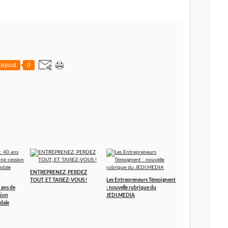
epost
0
ENTREPRENEZ, PERDEZ
TOUT, ET TAISEZ-VOUS !
Les Entrepreneurs Témoignent
 ans de
: nouvelle rubrique du
sion
JEDI.MEDIA
dale