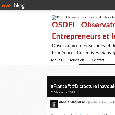
OSDEI - Observatoi
Entrepreneurs et 
Observatoire des Suicides et 
Procédures Collectives (Sauveg
Accueil
Adhésion
Contact
#France#: #Dictacture inavoué
7 Décembre 2014
aide.entreprise (
)
@aide_entreprise