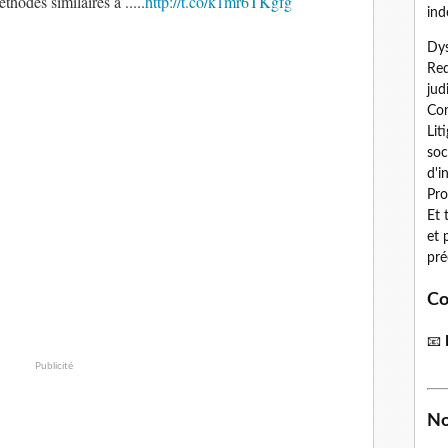
hodes similaires à .....
http://t.co/k1mr6TKgfg
ind
Dys
Red
jud
Con
Lit
soc
d'i
Pro
Et 
et 
pré
Co
📧
Publicité
No