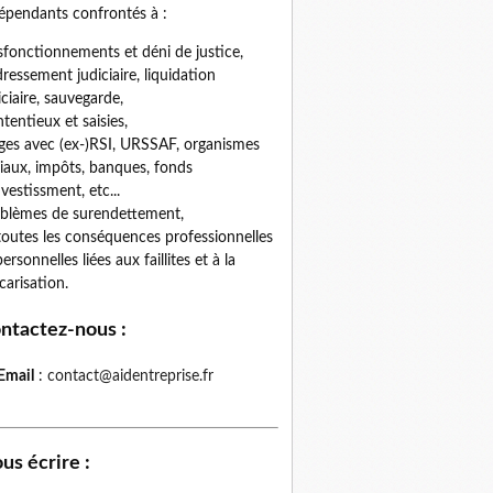
épendants confrontés à :
fonctionnements et déni de justice,
ressement judiciaire, liquidation
iciaire, sauvegarde,
tentieux et saisies,
iges avec (ex-)RSI, URSSAF, organismes
iaux, impôts, banques, fonds
nvestissment, etc...
blèmes de surendettement,
toutes les conséquences professionnelles
personnelles liées aux faillites et à la
carisation.
ntactez-nous
:
Email
:
contact@aidentreprise.fr
us écrire
: