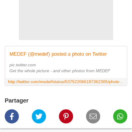
MEDEF (@medef) posted a photo on Twitter
pic.twitter.com
Get the whole picture - and other photos from MEDEF
http://twitter.com/medef/status/537522066187362305/photo/1/large?utm_source=fb&utm_medium=fb&utm_campaign=aide_entreprise&utm_content=537522344571711488
Partager