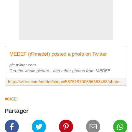
MEDEF (@medef) posted a photo on Twitter
pic.twitter.com
Get the whole picture - and other photos from MEDEF
http://twitter.com/medef/status/537519700696383488/photo/1/large?utm_source=fb&utm_medium=fb&utm_campaign=aide_entreprise&utm_content=537521365910568960
#CICE
Partager