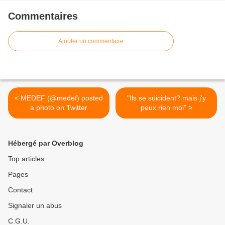
Commentaires
Ajouter un commentaire
< MEDEF (@medef) posted
"Ils se suicident? mais j'y
a photo on Twitter
peux rien moi" >
Hébergé par Overblog
Top articles
Pages
Contact
Signaler un abus
C.G.U.