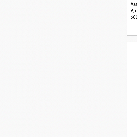
Ass
9, 
681