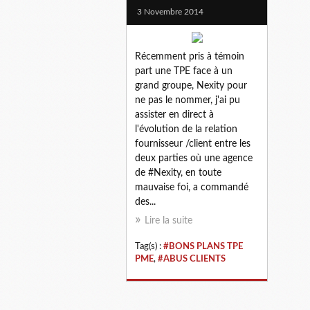
3 Novembre 2014
Récemment pris à témoin
part une TPE face à un
grand groupe, Nexity pour
ne pas le nommer, j'ai pu
assister en direct à
l'évolution de la relation
fournisseur /client entre les
deux parties où une agence
de #Nexity, en toute
mauvaise foi, a commandé
des...
Lire la suite
Tag(s) :
#BONS PLANS TPE
PME
,
#ABUS CLIENTS