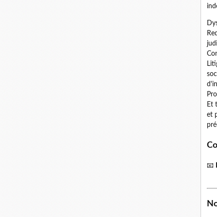
ind
Dys
Red
jud
Con
Lit
soc
d'i
Pro
Et 
et 
pré
Co
📧
No