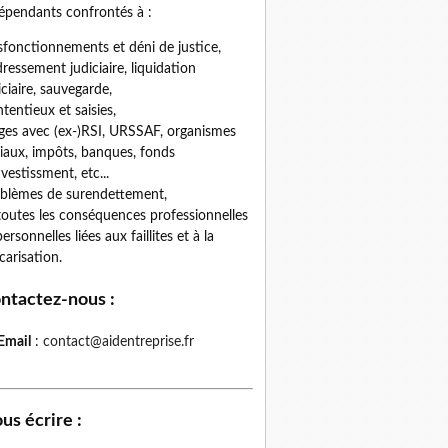
épendants confrontés à :
fonctionnements et déni de justice,
ressement judiciaire, liquidation
iciaire, sauvegarde,
tentieux et saisies,
iges avec (ex-)RSI, URSSAF, organismes
iaux, impôts, banques, fonds
nvestissment, etc...
blèmes de surendettement,
toutes les conséquences professionnelles
personnelles liées aux faillites et à la
carisation.
ntactez-nous
:
Email
:
contact@aidentreprise.fr
us écrire
: