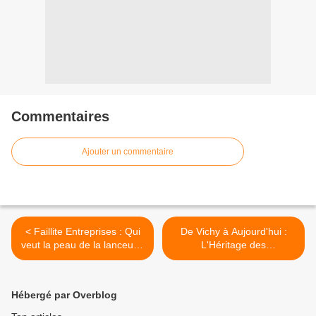
Commentaires
Ajouter un commentaire
< Faillite Entreprises : Qui
De Vichy à Aujourd'hui :
veut la peau de la lanceuse
L'Héritage des
d'alerte ?
Confiscations de Biens
dans les Procédures
Collectives >
Hébergé par Overblog