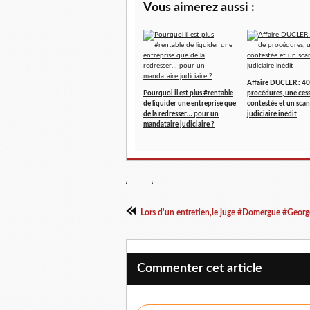
Vous aimerez aussi :
Affaire DUCLER : 40
Pourquoi il est plus #rentable
procédures, une ces
de liquider une entreprise que
contestée et un scan
de la redresser… pour un
judiciaire inédit
mandataire judiciaire ?
Lors d'un entretien,le juge #Domergue #Georges
Commenter cet article