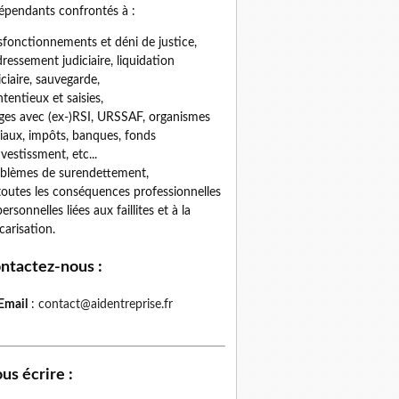
épendants confrontés à :
fonctionnements et déni de justice,
ressement judiciaire, liquidation
iciaire, sauvegarde,
tentieux et saisies,
iges avec (ex-)RSI, URSSAF, organismes
iaux, impôts, banques, fonds
nvestissment, etc...
blèmes de surendettement,
toutes les conséquences professionnelles
personnelles liées aux faillites et à la
carisation.
ntactez-nous
:
Email
:
contact@aidentreprise.fr
us écrire
: