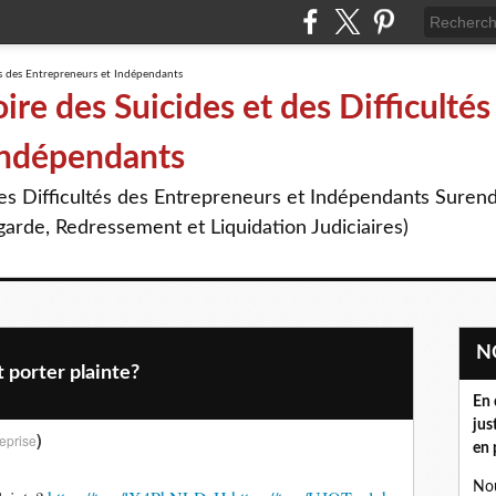
re des Suicides et des Difficultés
Indépendants
des Difficultés des Entrepreneurs et Indépendants Suren
arde, Redressement et Liquidation Judiciaires)
 porter plainte?
En 
jus
)
eprise
en 
Nou