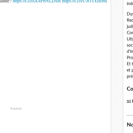
lainte?
https://t.co/lX4PbNLDsH
https://t.co/UJOTxzloba
ind
Dys
Red
jud
Con
Lit
soc
d'i
Pro
Et 
et 
pré
Co
📧
Publicité
No