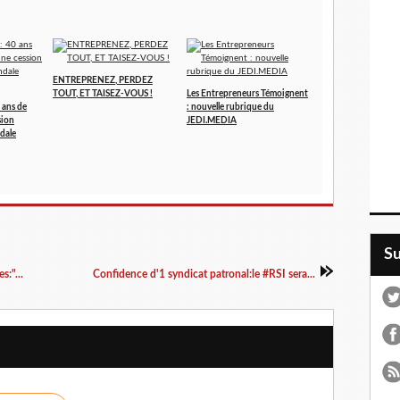
ENTREPRENEZ, PERDEZ
TOUT, ET TAISEZ-VOUS !
Les Entrepreneurs Témoignent
 ans de
: nouvelle rubrique du
sion
JEDI.MEDIA
dale
S
:"...
Confidence d'1 syndicat patronal:le #RSI sera...