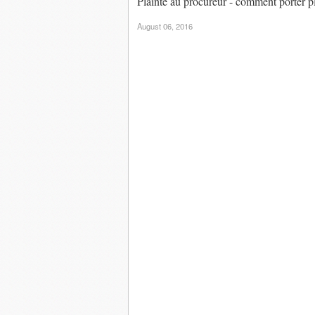
Plainte au procureur - comment porter p
August 06, 2016