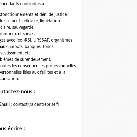
épendants confrontés à :
fonctionnements et déni de justice,
ressement judiciaire, liquidation
iciaire, sauvegarde,
tentieux et saisies,
iges avec (ex-)RSI, URSSAF, organismes
iaux, impôts, banques, fonds
nvestissment, etc...
blèmes de surendettement,
toutes les conséquences professionnelles
personnelles liées aux faillites et à la
carisation.
ntactez-nous
:
Email
:
contact@aidentreprise.fr
us écrire
: