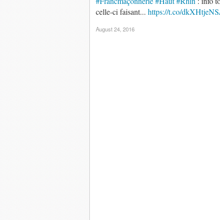
#Francmaçonnerie
#Haut
#Rhin
: info t
celle-ci faisant...
https://t.co/dkXHtjeN
August 24, 2016