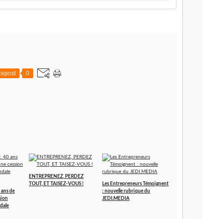
epost
0
ENTREPRENEZ, PERDEZ
TOUT, ET TAISEZ-VOUS !
Les Entrepreneurs Témoignent
 ans de
: nouvelle rubrique du
sion
JEDI.MEDIA
dale