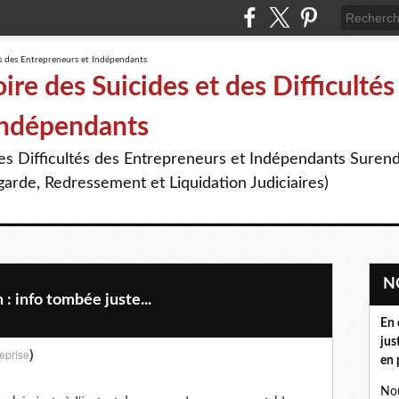
re des Suicides et des Difficultés
Indépendants
des Difficultés des Entrepreneurs et Indépendants Suren
arde, Redressement et Liquidation Judiciaires)
 info tombée juste...
En 
jus
)
eprise
en 
Nou