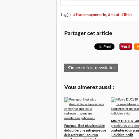
Tag(s) :
#Francmaçonnerie
,
#Haut
,
#Rhin
Partager cet article
R
S'inscrire à la newsletter
Vous aimerez aussi :
Affaire DUCLER : 40
Pourquoi il est plus #rentable
procédures, une ces
de liquider une entreprise que
contestée et un scan
de la redresser… pour un
judiciaire inédit