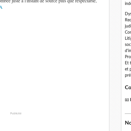
ombée juste à l'instant de source plus que respectable,
ind
SA
Dys
Red
jud
Con
Lit
soc
d'i
Pro
Et 
et 
pré
Co
📧
Publicité
No