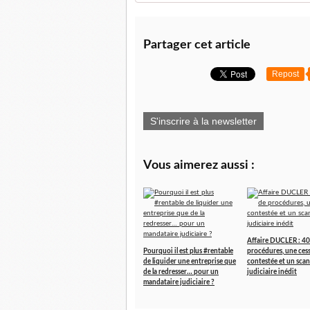
Partager cet article
Repost
S'inscrire à la newsletter
Vous aimerez aussi :
Affaire DUCLER : 40
Pourquoi il est plus #rentable
procédures, une ces
de liquider une entreprise que
contestée et un scan
de la redresser… pour un
judiciaire inédit
mandataire judiciaire ?