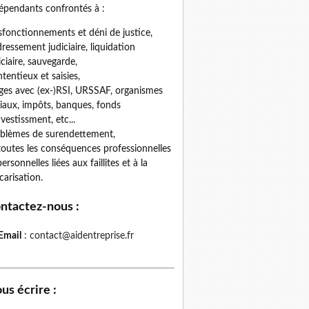
épendants confrontés à :
fonctionnements et déni de justice,
ressement judiciaire, liquidation
iciaire, sauvegarde,
tentieux et saisies,
iges avec (ex-)RSI, URSSAF, organismes
iaux, impôts, banques, fonds
nvestissment, etc...
blèmes de surendettement,
toutes les conséquences professionnelles
personnelles liées aux faillites et à la
carisation.
ntactez-nous
:
Email
:
contact@aidentreprise.fr
us écrire
: