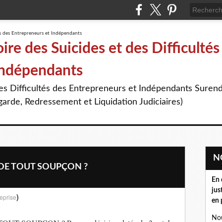
re des Suicides et des Difficultés
Indépendants
des Difficultés des Entrepreneurs et Indépendants Suren
arde, Redressement et Liquidation Judiciaires)
DE TOUT SOUPÇON ?
En 
jus
)
eprise
en 
Nou