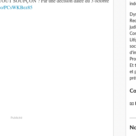
SOUPÇON ? Par une décision datée du 3 octobre
ind
/t.co/PCsWKBez85
Dys
Red
jud
Con
Lit
soc
d'i
Pro
Et 
et 
pré
Co
📧
Publicité
No