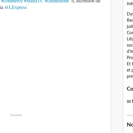
d
#commerce
#MafiaTC
#clientelisme
?L'ascension du
ind
ia
@LExpress
Dys
Red
jud
Con
Lit
soc
d'i
Pro
Et 
et 
pré
Co
📧
Publicité
No