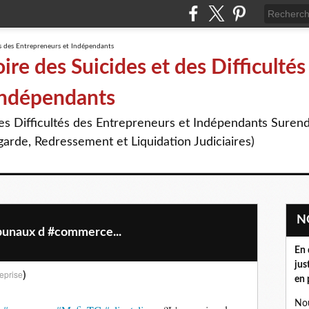
re des Suicides et des Difficultés
Indépendants
des Difficultés des Entrepreneurs et Indépendants Suren
arde, Redressement et Liquidation Judiciaires)
ibunaux d #commerce...
En 
jus
)
eprise
en 
Nou