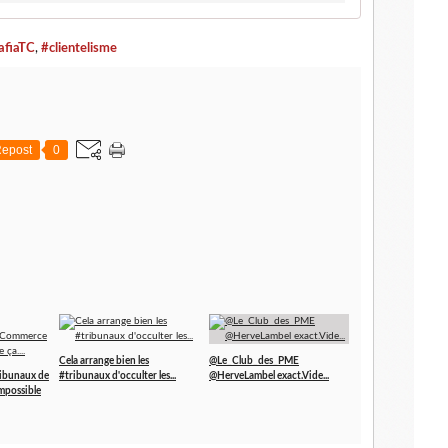
fiaTC
,
#clientelisme
epost
0
Cela arrange bien les
@Le_Club_des_PME
ribunaux de
#tribunaux d'occulter les...
@HerveLambel exact.Vide...
mpossible