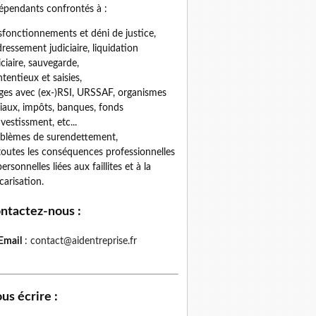
épendants confrontés à :
fonctionnements et déni de justice,
ressement judiciaire, liquidation
iciaire, sauvegarde,
tentieux et saisies,
iges avec (ex-)RSI, URSSAF, organismes
iaux, impôts, banques, fonds
nvestissment, etc...
blèmes de surendettement,
toutes les conséquences professionnelles
personnelles liées aux faillites et à la
carisation.
ntactez-nous
:
Email
:
contact@aidentreprise.fr
us écrire
: