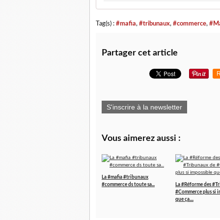
Tag(s) :
#mafia
,
#tribunaux
,
#commerce
,
#Ma
Partager cet article
R
S'inscrire à la newsletter
Vous aimerez aussi :
La #mafia #tribunaux
#commerce ds toute sa...
La #Réforme des #T
#Commerce plus si i
que ça....