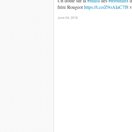
Un doute sur la
#mafia
des
#tribunaux
frère Rougeot
https://t.co/Z9oAIaC7f8
v
June 04, 2016