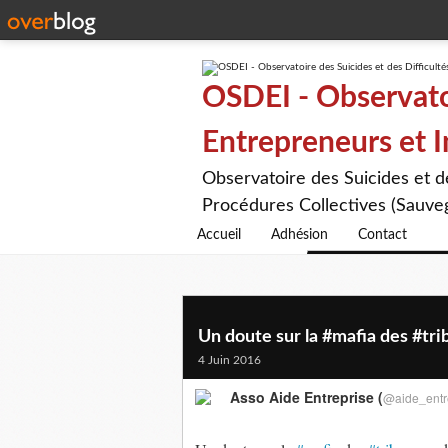
OSDEI - Observatoi
Entrepreneurs et 
Observatoire des Suicides et 
Procédures Collectives (Sauveg
Accueil
Adhésion
Contact
Un doute sur la #mafia des #tr
4 Juin 2016
Asso Aide Entreprise (
@aide_entr