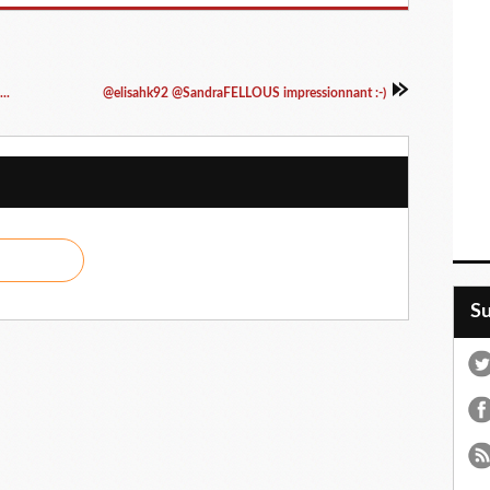
..
@elisahk92 @SandraFELLOUS impressionnant :-)
S