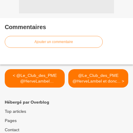
Commentaires
Ajouter un commentaire
< @Le_Club_des_PME
@Le_Club_des_PME
@HerveLambel
@HerveLambel et donc... >
#observatoire sur...
Hébergé par Overblog
Top articles
Pages
Contact