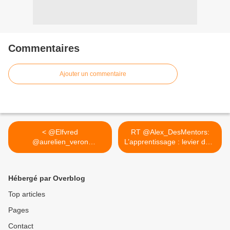
Commentaires
Ajouter un commentaire
< @Elfvred
RT @Alex_DesMentors:
@aurelien_veron
L’apprentissage : levier de...
@PierreGattaz c déjà 1...
>
Hébergé par Overblog
Top articles
Pages
Contact