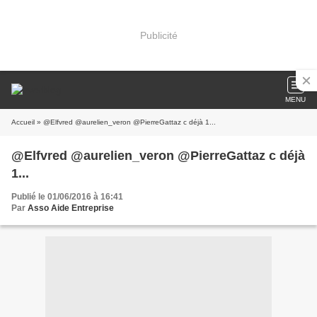
Publicité
MENU
Accueil
» @Elfvred @aurelien_veron @PierreGattaz c déjà 1...
@Elfvred @aurelien_veron @PierreGattaz c déjà
1...
Publié le 01/06/2016 à 16:41
Par
Asso Aide Entreprise