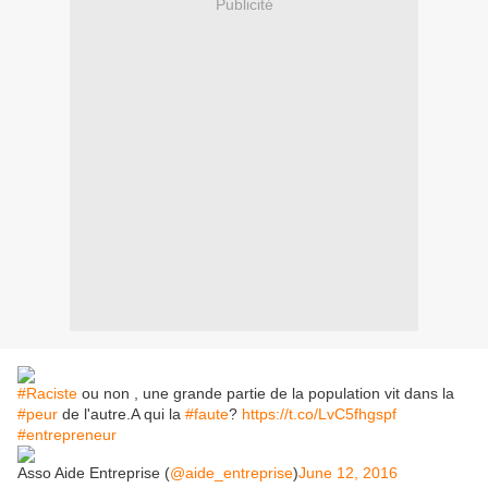
Publicité
#Raciste
ou non , une grande partie de la population vit dans la
#peur
de l'autre.A qui la
#faute
?
https://t.co/LvC5fhgspf
#entrepreneur
Asso Aide Entreprise (
@aide_entreprise
)
June 12, 2016