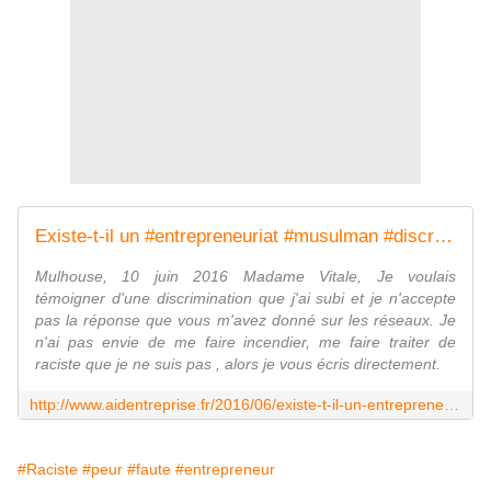
Existe-t-il un #entrepreneuriat #musulman #discriminatoire à l'#embauche? - Association Aide Entreprise
Mulhouse, 10 juin 2016 Madame Vitale, Je voulais
témoigner d'une discrimination que j'ai subi et je n'accepte
pas la réponse que vous m'avez donné sur les réseaux. Je
n'ai pas envie de me faire incendier, me faire traiter de
raciste que je ne suis pas , alors je vous écris directement.
http://www.aidentreprise.fr/2016/06/existe-t-il-un-entrepreneuriat-musulman-discriminatoire-a-l-embauche.html
#Raciste
#peur
#faute
#entrepreneur