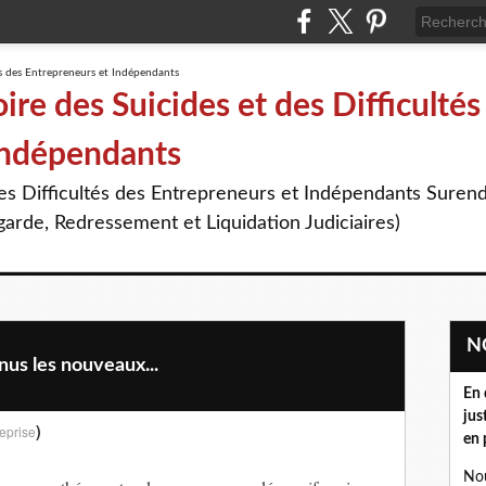
re des Suicides et des Difficultés
Indépendants
des Difficultés des Entrepreneurs et Indépendants Suren
arde, Redressement et Liquidation Judiciaires)
nus les nouveaux...
En 
jus
)
eprise
en 
Nou