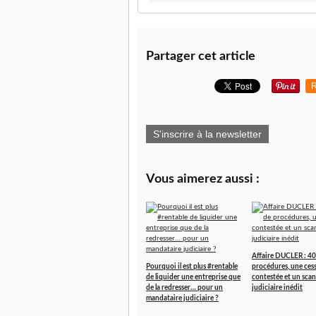
Partager cet article
R
S'inscrire à la newsletter
Vous aimerez aussi :
Affaire DUCLER : 40
Pourquoi il est plus #rentable
procédures, une ces
de liquider une entreprise que
contestée et un scan
de la redresser… pour un
judiciaire inédit
mandataire judiciaire ?