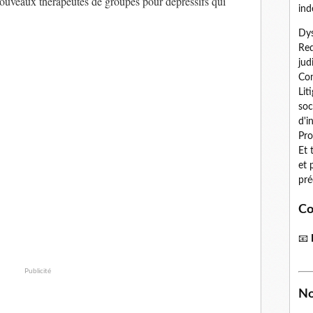
ouveaux thérapeutes de groupes pour dépressifs qui
ind
Dys
Red
jud
Con
Lit
soc
d'i
Pro
Et 
et 
pré
Co
📧
Publicité
No