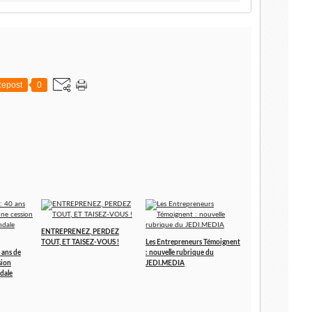
epost
0
ENTREPRENEZ, PERDEZ
TOUT, ET TAISEZ-VOUS !
Les Entrepreneurs Témoignent
 ans de
: nouvelle rubrique du
sion
JEDI.MEDIA
dale