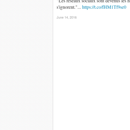
"Les réseaux sociaux sont devenus les n
s'ignorent."...
https://t.co/fHM1Tf9se0
June 14, 2016