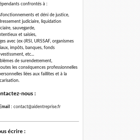
épendants confrontés à :
fonctionnements et déni de justice,
ressement judiciaire, liquidation
iciaire, sauvegarde,
tentieux et saisies,
iges avec (ex-)RSI, URSSAF, organismes
iaux, impôts, banques, fonds
nvestissment, etc...
blèmes de surendettement,
toutes les conséquences professionnelles
personnelles liées aux faillites et à la
carisation.
ntactez-nous
:
Email
:
contact@aidentreprise.fr
us écrire
: