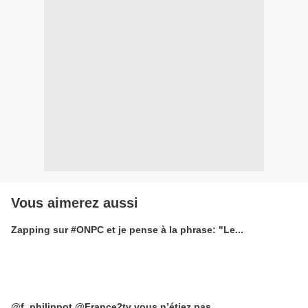
Vous aimerez aussi
Zapping sur #ONPC et je pense à la phrase: "Le...
@f_philippot @France2tv vous n’étiez pas...