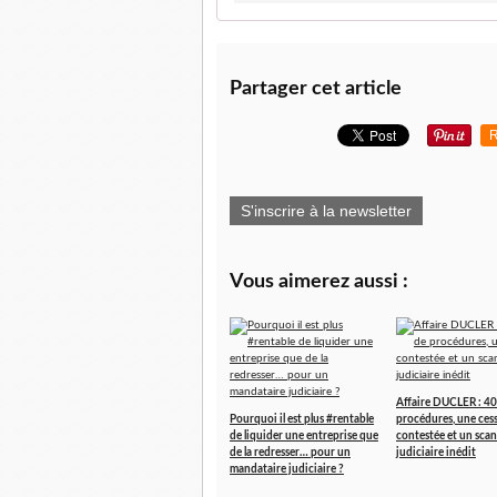
Partager cet article
R
S'inscrire à la newsletter
Vous aimerez aussi :
Affaire DUCLER : 40
Pourquoi il est plus #rentable
procédures, une ces
de liquider une entreprise que
contestée et un scan
de la redresser… pour un
judiciaire inédit
mandataire judiciaire ?