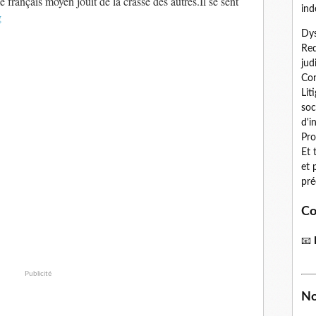
le français moyen jouit de la crasse des autres.Il se sent
ind
g
Dys
Red
jud
Con
Lit
soc
d'i
Pro
Et 
et 
pré
Co
📧
Publicité
No