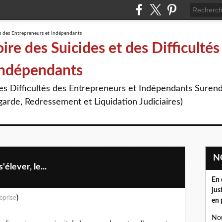
re des Suicides et des Difficultés
Indépendants
des Difficultés des Entrepreneurs et Indépendants Suren
arde, Redressement et Liquidation Judiciaires)
'élever, le...
En 
jus
)
eprise
en 
Nou