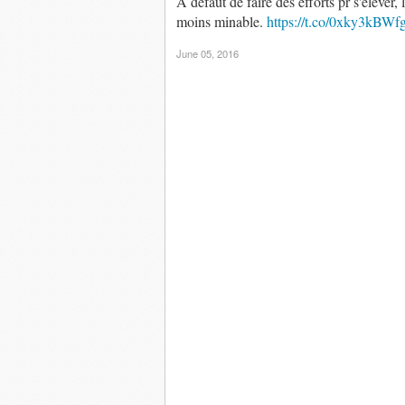
A défaut de faire des efforts pr s'élever, 
moins minable.
https://t.co/0xky3kBWf
June 05, 2016