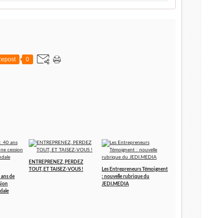
epost
0
ENTREPRENEZ, PERDEZ
TOUT, ET TAISEZ-VOUS !
Les Entrepreneurs Témoignent
 ans de
: nouvelle rubrique du
sion
JEDI.MEDIA
dale