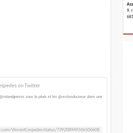
Ass
9, 
681
espedes on Twitter
rolandgarros sous la pluie et les @restosducoeur dans une
ter.com/VincentCespedes/status/739208949346500608