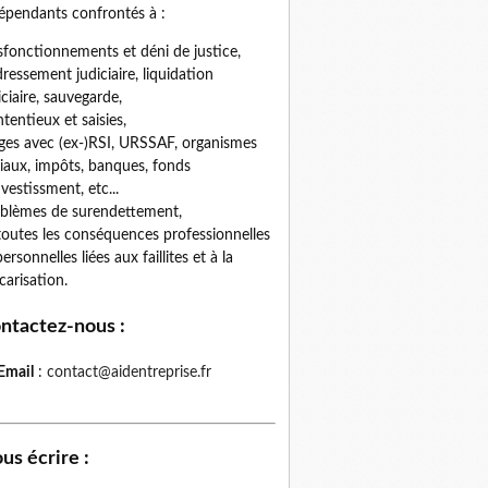
épendants confrontés à :
fonctionnements et déni de justice,
ressement judiciaire, liquidation
iciaire, sauvegarde,
tentieux et saisies,
iges avec (ex-)RSI, URSSAF, organismes
iaux, impôts, banques, fonds
nvestissment, etc...
blèmes de surendettement,
toutes les conséquences professionnelles
personnelles liées aux faillites et à la
carisation.
ntactez-nous
:
Email
:
contact@aidentreprise.fr
us écrire
: