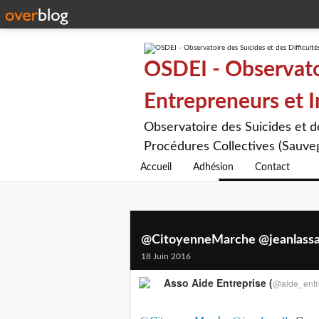
OSDEI - Observatoi
Entrepreneurs et 
Observatoire des Suicides et 
Procédures Collectives (Sauveg
Accueil
Adhésion
Contact
@CitoyenneMarche @jeanlassalle
18 Juin 2016
Asso Aide Entreprise (
@aide_entr