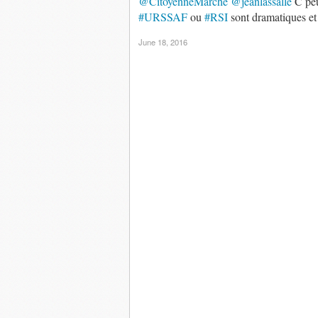
@CitoyenneMarche
@jeanlassalle
C peu
#URSSAF
ou
#RSI
sont dramatiques et
June 18, 2016