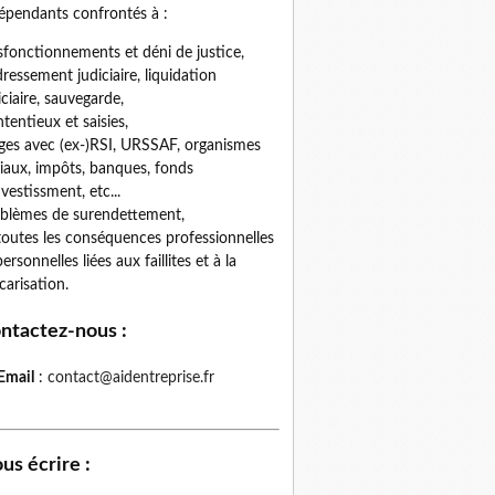
épendants confrontés à :
fonctionnements et déni de justice,
ressement judiciaire, liquidation
iciaire, sauvegarde,
tentieux et saisies,
iges avec (ex-)RSI, URSSAF, organismes
iaux, impôts, banques, fonds
nvestissment, etc...
blèmes de surendettement,
toutes les conséquences professionnelles
personnelles liées aux faillites et à la
carisation.
ntactez-nous
:
Email
:
contact@aidentreprise.fr
us écrire
: