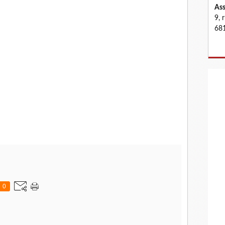
Ass
9, 
681
0