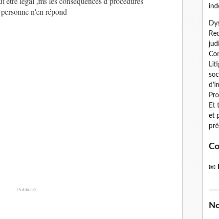
t être légal ,ms les conséquences d procédures
ind
 personne n'en répond
Dys
Red
jud
Con
Lit
soc
d'i
Pro
Et 
et 
pré
Co
📧
Publicité
No