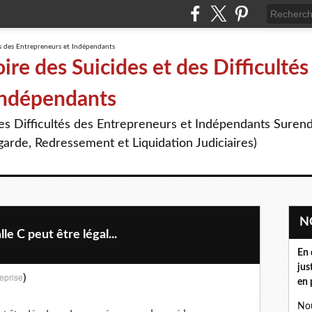
re des Suicides et des Difficultés
Indépendants
des Difficultés des Entrepreneurs et Indépendants Suren
arde, Redressement et Liquidation Judiciaires)
 C peut être légal...
En 
jus
)
eprise
en 
Nou