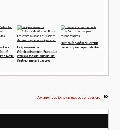
Derrière la confiance, le refus
culier et
Le #processus de
de ses propres responsabilités.
iculté,
#clochardisation en France. Les
rs d'Alerte
vraies raisons des suicides des
#entrepreneurs #pauvres.
L’examen des témoignages et des dossiers...