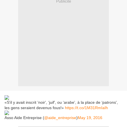
Publicité
«S'il y avait inscrit ‘noir', ‘juif', ou ‘arabe', à la place de ‘patrons',
les gens seraient devenus fous!»
https://t.co/1M31RmIaIh
Asso Aide Entreprise (
@aide_entreprise
)
May 19, 2016