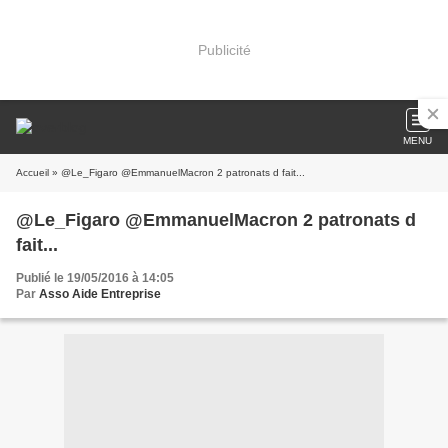
Publicité
MENU
Accueil
» @Le_Figaro @EmmanuelMacron 2 patronats d fait...
@Le_Figaro @EmmanuelMacron 2 patronats d
fait...
Publié le 19/05/2016 à 14:05
Par
Asso Aide Entreprise