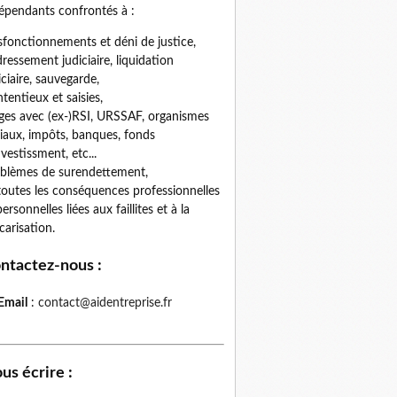
épendants confrontés à :
fonctionnements et déni de justice,
ressement judiciaire, liquidation
iciaire, sauvegarde,
tentieux et saisies,
iges avec (ex-)RSI, URSSAF, organismes
iaux, impôts, banques, fonds
nvestissment, etc...
blèmes de surendettement,
toutes les conséquences professionnelles
personnelles liées aux faillites et à la
carisation.
ntactez-nous
:
Email
:
contact@aidentreprise.fr
us écrire
: