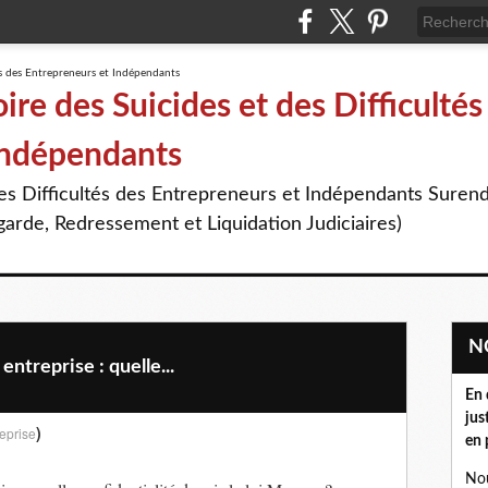
re des Suicides et des Difficultés
Indépendants
des Difficultés des Entrepreneurs et Indépendants Suren
arde, Redressement et Liquidation Judiciaires)
treprise : quelle...
En 
jus
)
eprise
en 
Nou