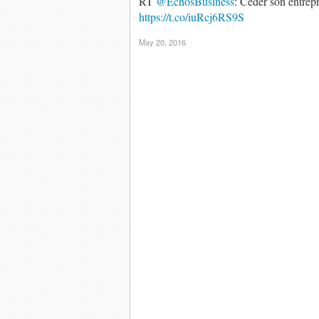
RT
@EchosBusiness
: Céder son entrepr
https://t.co/iuRcj6RS9S
May 20, 2016