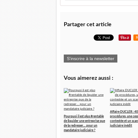
Partager cet article
R
S'inscrire à la newsletter
Vous aimerez aussi :
Affaire DUCLER : 40
Pourquoi il est plus #rentable
procédures, une ces
de liquider une entreprise que
contestée et un scan
de la redresser… pour un
judiciaire inédit
mandataire judiciaire ?