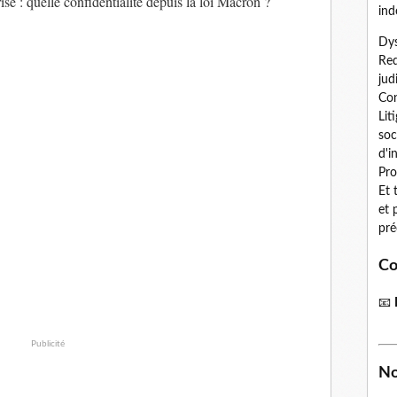
ise : quelle confidentialité depuis la loi Macron ?
ind
Dys
Red
jud
Con
Lit
soc
d'i
Pro
Et 
et 
pré
Co
📧
Publicité
No