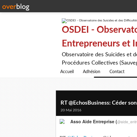
OSDEI - Observatoi
Entrepreneurs et 
Observatoire des Suicides et 
Procédures Collectives (Sauveg
Accueil
Adhésion
Contact
RT @EchosBusiness: Céder son en
20 Mai 2016
Asso Aide Entreprise (
@aide_entr