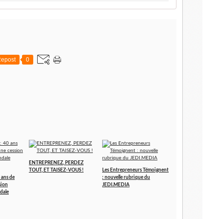
epost
0
ENTREPRENEZ, PERDEZ
TOUT, ET TAISEZ-VOUS !
Les Entrepreneurs Témoignent
 ans de
: nouvelle rubrique du
sion
JEDI.MEDIA
dale