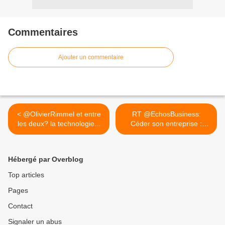
Commentaires
Ajouter un commentaire
< @OlivierRimmel et entre
RT @EchosBusiness:
les deux? la technologie...
Céder son entreprise :
quelle... >
Hébergé par Overblog
Top articles
Pages
Contact
Signaler un abus