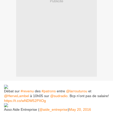
Publicité
Débat sur
#revenu
des
#patrons
entre
@larrouturou
et
@HerveLambel
à 10h05 sur
@sudradio
. Bcp n'ont pas de salaire!
https://t.co/wNDW52PXOg
Asso Aide Entreprise (
@aide_entreprise
)
May 20, 2016