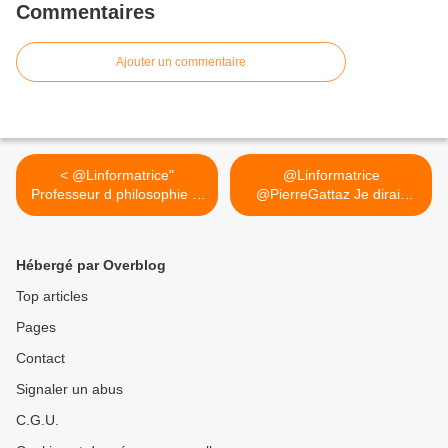
Commentaires
Ajouter un commentaire
< @Linformatrice"
@Linformatrice
Professeur d philosophie et
@PierreGattaz Je dirais
d...
même que... >
Hébergé par Overblog
Top articles
Pages
Contact
Signaler un abus
C.G.U.