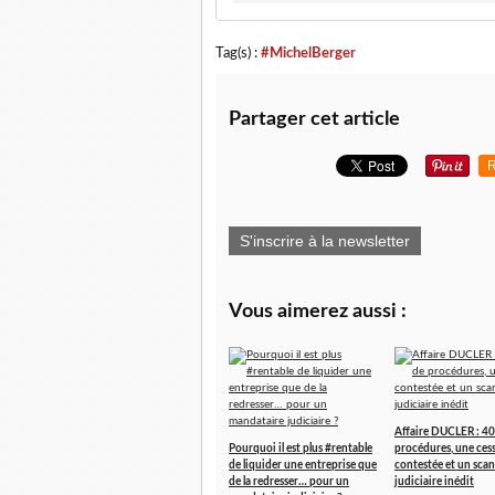
Tag(s) :
#MichelBerger
Partager cet article
R
S'inscrire à la newsletter
Vous aimerez aussi :
Affaire DUCLER : 40
Pourquoi il est plus #rentable
procédures, une ces
de liquider une entreprise que
contestée et un scan
de la redresser… pour un
judiciaire inédit