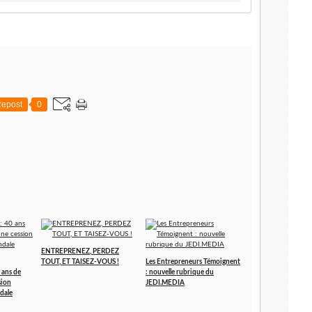
epost
0
ENTREPRENEZ, PERDEZ
TOUT, ET TAISEZ-VOUS !
Les Entrepreneurs Témoignent
 ans de
: nouvelle rubrique du
sion
JEDI.MEDIA
dale