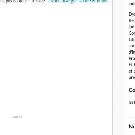
ons pas écouté: " Résiste"
#MichelBerger
@HerveLambel
ind
Dys
Red
jud
Con
Lit
soc
d'i
Pro
Et 
et 
pré
Co
📧
Publicité
No