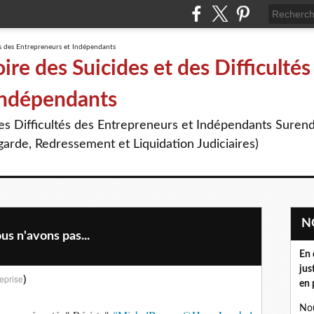
re des Suicides et des Difficultés
Indépendants
des Difficultés des Entrepreneurs et Indépendants Suren
arde, Redressement et Liquidation Judiciaires)
us n'avons pas...
En 
jus
)
eprise
en 
Nou