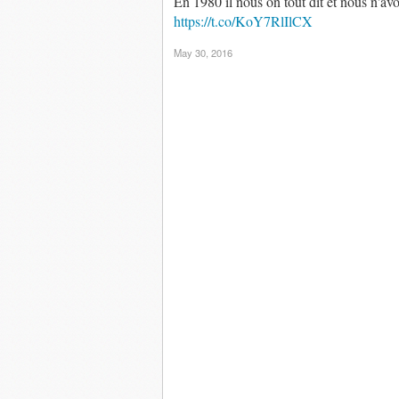
En 1980 il nous on tout dit et nous n'av
https://t.co/KoY7RlIlCX
May 30, 2016