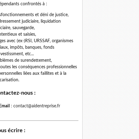
épendants confrontés à :
fonctionnements et déni de justice,
ressement judiciaire, liquidation
iciaire, sauvegarde,
tentieux et saisies,
iges avec (ex-)RSI, URSSAF, organismes
iaux, impôts, banques, fonds
nvestissment, etc...
blèmes de surendettement,
toutes les conséquences professionnelles
personnelles liées aux faillites et à la
carisation.
ntactez-nous
:
Email
:
contact@aidentreprise.fr
us écrire
: