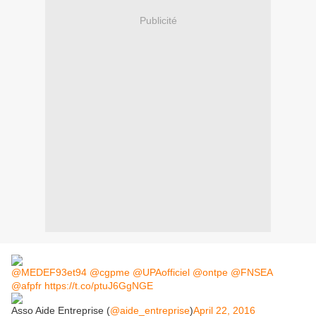
Publicité
@MEDEF93et94
@cgpme
@UPAofficiel
@ontpe
@FNSEA
@afpfr
https://t.co/ptuJ6GgNGE
Asso Aide Entreprise (
@aide_entreprise
)
April 22, 2016