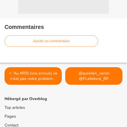
Commentaires
Ajouter un commentaire
< “Au #RSI (vos ennuis) ce
@aurelien_veron
n'est pas notre problème,
@FLefebvre_RF
car les problèmes c'est
@LiberteSociale 1/je... >
vous qui les avez".
Hébergé par Overblog
Top articles
Pages
Contact