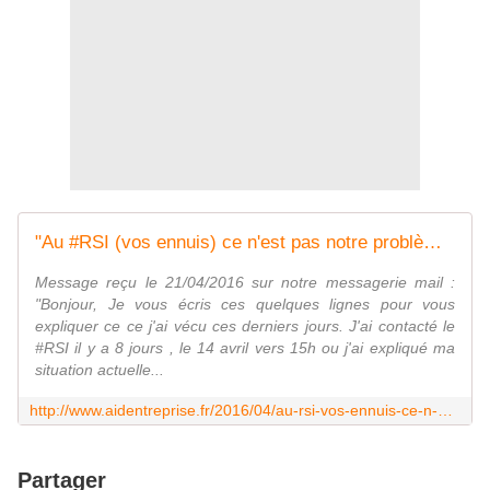
"Au #RSI (vos ennuis) ce n'est pas notre problème, car les problèmes c'est vous qui les avez". - Association Aide Entreprise
Message reçu le 21/04/2016 sur notre messagerie mail :
"Bonjour, Je vous écris ces quelques lignes pour vous
expliquer ce ce j'ai vécu ces derniers jours. J'ai contacté le
#RSI il y a 8 jours , le 14 avril vers 15h ou j'ai expliqué ma
situation actuelle...
http://www.aidentreprise.fr/2016/04/au-rsi-vos-ennuis-ce-n-est-pas-notre-probleme-car-les-problemes-c-est-vous-qui-les-avez.html
Partager