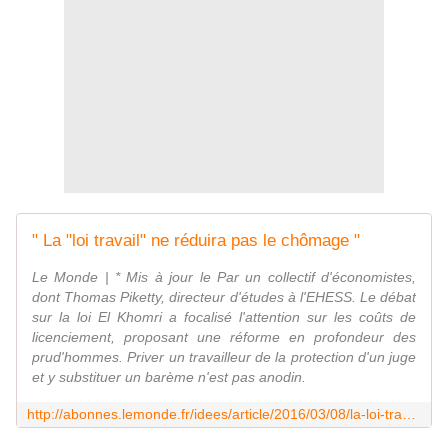
" La "loi travail" ne réduira pas le chômage "
Le Monde | * Mis à jour le Par un collectif d'économistes,
dont Thomas Piketty, directeur d'études à l'EHESS. Le débat
sur la loi El Khomri a focalisé l'attention sur les coûts de
licenciement, proposant une réforme en profondeur des
prud'hommes. Priver un travailleur de la protection d'un juge
et y substituer un barème n'est pas anodin.
http://abonnes.lemonde.fr/idees/article/2016/03/08/la-loi-travail-ne-reduira-pas-le-chomage_4878760_3232.html