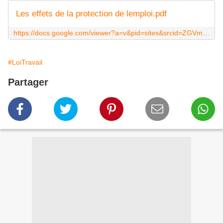
Les effets de la protection de lemploi.pdf
https://docs.google.com/viewer?a=v&pid=sites&srcid=ZGVmYXVsdGRvbWFpbnxtZmVycmFjY2k3fGd4OjEwNTFlYTRmYTViZDcwYzM
#LoiTravail
Partager