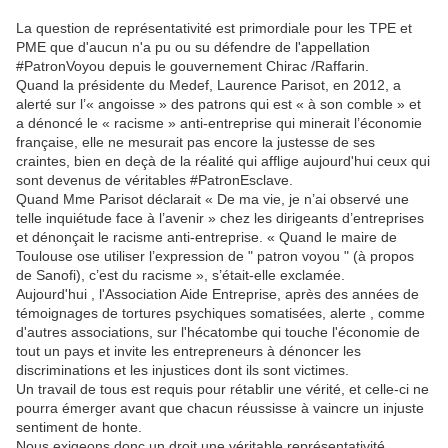
La question de représentativité est primordiale pour les TPE et
PME que d'aucun n'a pu ou su défendre de l'appellation
#PatronVoyou depuis le gouvernement Chirac /Raffarin.
Quand la présidente du Medef, Laurence Parisot, en 2012, a
alerté sur l’« angoisse » des patrons qui est « à son comble » et
a dénoncé le « racisme » anti-entreprise qui minerait l’économie
française, elle ne mesurait pas encore la justesse de ses
craintes, bien en deçà de la réalité qui afflige aujourd'hui ceux qui
sont devenus de véritables #PatronEsclave.
Quand Mme Parisot déclarait « De ma vie, je n’ai observé une
telle inquiétude face à l’avenir » chez les dirigeants d’entreprises
et dénonçait le racisme anti-entreprise. « Quand le maire de
Toulouse ose utiliser l’expression de " patron voyou " (à propos
de Sanofi), c’est du racisme », s’était-elle exclamée.
Aujourd'hui , l'Association Aide Entreprise, après des années de
témoignages de tortures psychiques somatisées, alerte , comme
d'autres associations, sur l'hécatombe qui touche l'économie de
tout un pays et invite les entrepreneurs à dénoncer les
discriminations et les injustices dont ils sont victimes.
Un travail de tous est requis pour rétablir une vérité, et celle-ci ne
pourra émerger avant que chacun réussisse à vaincre un injuste
sentiment de honte.
Nous exigeons donc un droit une véritable représentativité