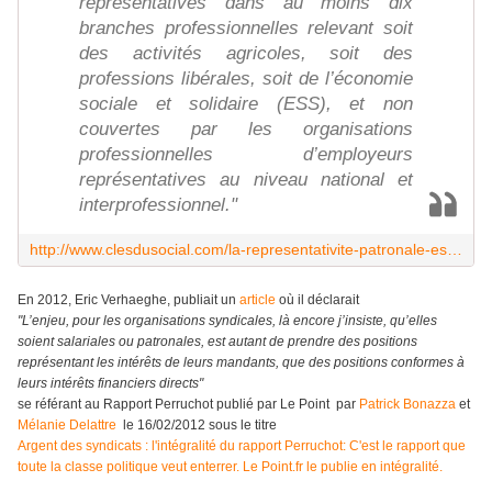
représentatives dans au moins dix
branches professionnelles relevant soit
des activités agricoles, soit des
professions libérales, soit de l’économie
sociale et solidaire (ESS), et non
couvertes par les organisations
professionnelles d’employeurs
représentatives au niveau national et
interprofessionnel."
http://www.clesdusocial.com/la-representativite-patronale-est-encadree-par-la-loi
En 2012, Eric Verhaeghe, publiait un
article
où il déclarait
"L’enjeu, pour les organisations syndicales, là encore j’insiste, qu’elles
soient salariales ou patronales, est autant de prendre des positions
représentant les intérêts de leurs mandants, que des positions conformes à
leurs intérêts financiers directs"
se référant au Rapport Perruchot publié par Le Point par
Patrick Bonazza
et
Mélanie Delattre
le 16/02/2012 sous le titre
Argent des syndicats : l'intégralité du rapport Perruchot: C'est le rapport que
toute la classe politique veut enterrer. Le Point.fr le publie en intégralité.