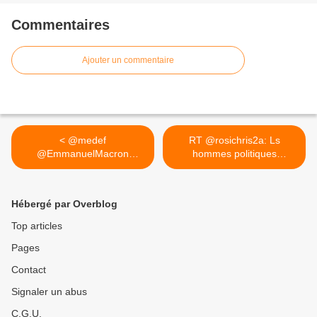
Commentaires
Ajouter un commentaire
< @medef
RT @rosichris2a: Ls
@EmmanuelMacron
hommes politiques
@PierreGattaz Si la...
achetés,ls... >
Hébergé par Overblog
Top articles
Pages
Contact
Signaler un abus
C.G.U.