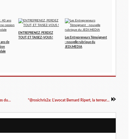
ENTREPRENEZ, PERDEZ
TOUT, ET TAISEZ-VOUS !
Les Entrepreneurs Témoignent
 ans de
: nouvelle rubrique du
sion
JEDI.MEDIA
dale
s du...
"@rosichris2a: L'avocat Bernard Ripert, la terreur...