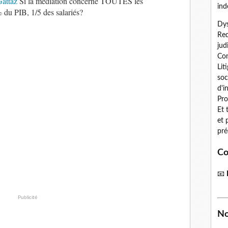
attaz
Si la médiation concerne TOUTES les
ind
 du PIB, 1/5 des salariés?
Dys
Red
jud
Con
Lit
soc
d'i
Pro
Et 
et 
pré
Co
📧
Publicité
No