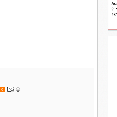
Ass
9, 
681
0