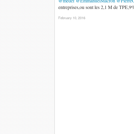
@medef
@EmmanuelMacron
@PierreG
entreprises,ou sont les 2,1 M de TPE,9%
February 10, 2016