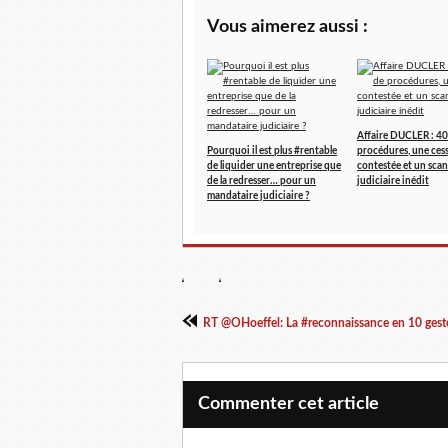
Vous aimerez aussi :
Affaire DUCLER : 40
Pourquoi il est plus #rentable
procédures, une ces
de liquider une entreprise que
contestée et un scan
de la redresser… pour un
judiciaire inédit
mandataire judiciaire ?
RT @OHoeffel: La #reconnaissance en 10 geste
Commenter cet article