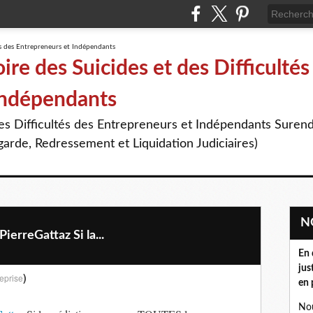
re des Suicides et des Difficultés
Indépendants
des Difficultés des Entrepreneurs et Indépendants Suren
arde, Redressement et Liquidation Judiciaires)
reGattaz Si la...
En 
jus
)
eprise
en 
Nou