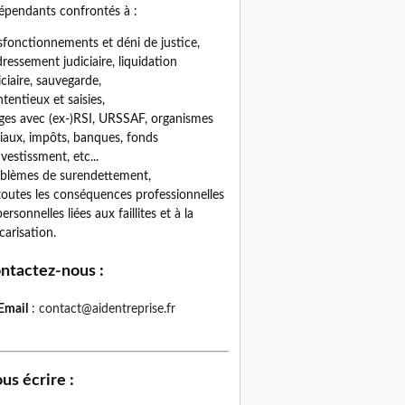
épendants confrontés à :
fonctionnements et déni de justice,
ressement judiciaire, liquidation
iciaire, sauvegarde,
tentieux et saisies,
iges avec (ex-)RSI, URSSAF, organismes
iaux, impôts, banques, fonds
nvestissment, etc...
blèmes de surendettement,
toutes les conséquences professionnelles
personnelles liées aux faillites et à la
carisation.
ntactez-nous
:
Email
:
contact@aidentreprise.fr
us écrire
: