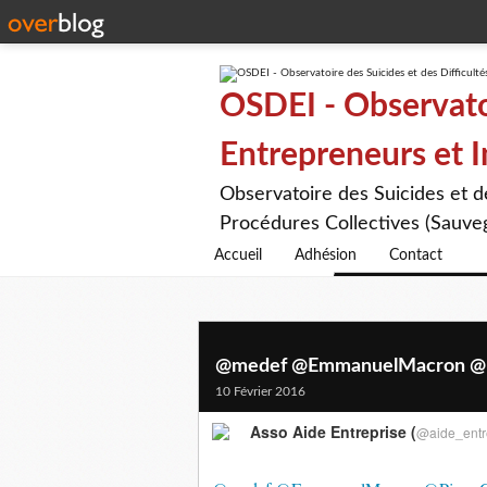
OSDEI - Observatoi
Entrepreneurs et 
Observatoire des Suicides et 
Procédures Collectives (Sauveg
Accueil
Adhésion
Contact
@medef @EmmanuelMacron @Pier
10 Février 2016
Asso Aide Entreprise (
@aide_entr