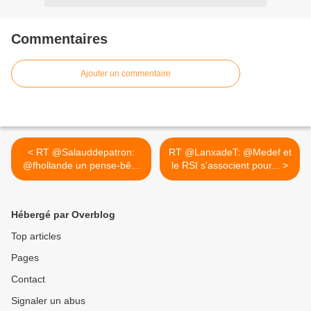
Commentaires
Ajouter un commentaire
< RT @Salauddepatron:
RT @LanxadeT: @Medef et
@fhollande un pense-bête
le RSI s'associent pour... >
pour...
Hébergé par Overblog
Top articles
Pages
Contact
Signaler un abus