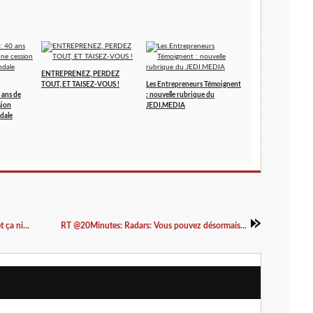
ENTREPRENEZ, PERDEZ
TOUT, ET TAISEZ-VOUS !
Les Entrepreneurs Témoignent
 ans de
: nouvelle rubrique du
sion
JEDI.MEDIA
dale
ça ni...
RT @20Minutes: Radars: Vous pouvez désormais...