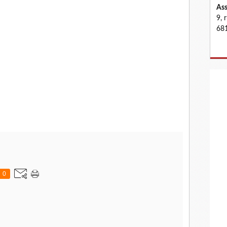
Ass
9, 
681
0