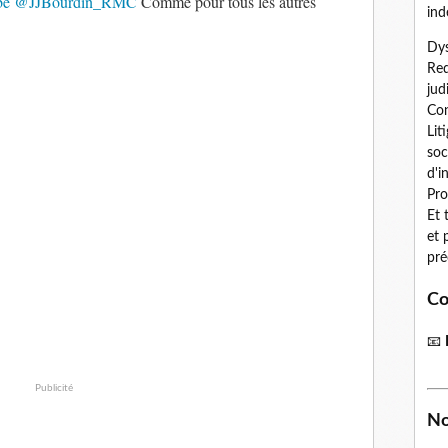
be
@JJBourdin_RMC
Comme pour tous les autres
ind
Dys
Red
jud
Con
Lit
soc
d'i
Pro
Et 
et 
pré
Co
📧
Publicité
No