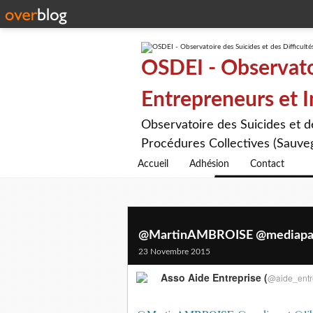
OSDEI - Observatoi
Entrepreneurs et 
Observatoire des Suicides et 
Procédures Collectives (Sauveg
Accueil
Adhésion
Contact
@MartinAMBROISE @mediapart
23 Novembre 2015
Asso Aide Entreprise (
@aide_entr