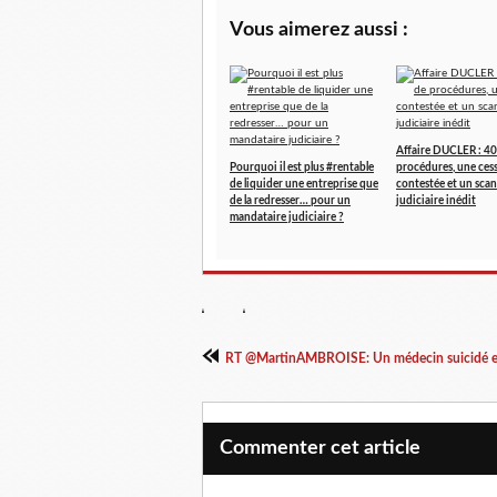
Vous aimerez aussi :
Affaire DUCLER : 40
Pourquoi il est plus #rentable
procédures, une ces
de liquider une entreprise que
contestée et un scan
de la redresser… pour un
judiciaire inédit
mandataire judiciaire ?
RT @MartinAMBROISE: Un médecin suicidé et 
Commenter cet article