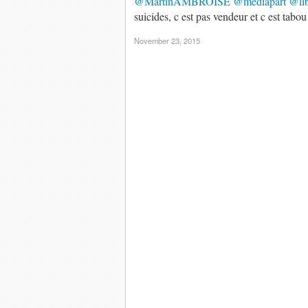
@MartinAMBROISE
@mediapart
@li
suicides, c est pas vendeur et c est tabou
November 23, 2015