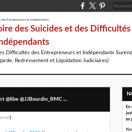
re des Suicides et des Difficultés
Indépendants
des Difficultés des Entrepreneurs et Indépendants Suren
arde, Redressement et Liquidation Judiciaires)
 @libe @JJBourdin_RMC ...
En 
jus
)
eprise
en 
Nou