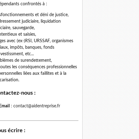
épendants confrontés à :
fonctionnements et déni de justice,
ressement judiciaire, liquidation
iciaire, sauvegarde,
tentieux et saisies,
iges avec (ex-)RSI, URSSAF, organismes
iaux, impôts, banques, fonds
nvestissment, etc...
blèmes de surendettement,
toutes les conséquences professionnelles
personnelles liées aux faillites et à la
carisation.
ntactez-nous
:
Email
:
contact@aidentreprise.fr
us écrire
: