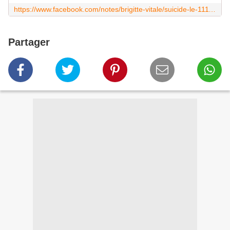
https://www.facebook.com/notes/brigitte-vitale/suicide-le-11112015-dun-fils-dentrepreneur-en-liquidation-judiciaire/191110294559572
Partager