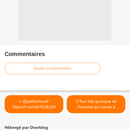
Commentaires
Ajouter un commentaire
< @pathemmafr
1/Tout fait qconque de
https://t.co/vnkY51Ey04
l'homme,qui cause à
autrui... >
Hébergé par Overblog