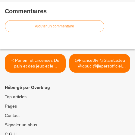
Commentaires
Ajouter un commentaire
< Panem et circenses Du
@France3tv @SlamLeJeu
pain et des jeux et le...
@qpuc @jlepersofficiel
Panem... >
Hébergé par Overblog
Top articles
Pages
Contact
Signaler un abus
C.G.U.