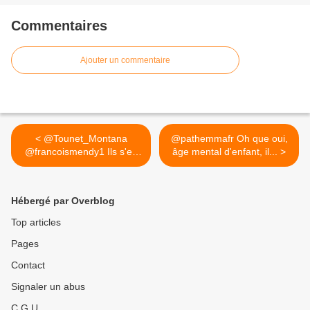
Commentaires
Ajouter un commentaire
< @Tounet_Montana
@pathemmafr Oh que oui,
@francoismendy1 Ils s'en
âge mental d'enfant, il... >
sortent...
Hébergé par Overblog
Top articles
Pages
Contact
Signaler un abus
C.G.U.