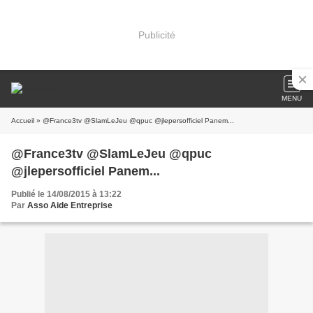
Publicité
MENU
Accueil
» @France3tv @SlamLeJeu @qpuc @jlepersofficiel Panem...
@France3tv @SlamLeJeu @qpuc
@jlepersofficiel Panem...
Publié le 14/08/2015 à 13:22
Par
Asso Aide Entreprise