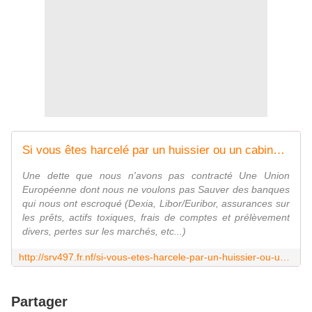
Si vous êtes harcelé par un huissier ou un cabinet de recouvrement, envoyez leur cette lettre
Une dette que nous n'avons pas contracté Une Union
Européenne dont nous ne voulons pas Sauver des banques
qui nous ont escroqué (Dexia, Libor/Euribor, assurances sur
les prêts, actifs toxiques, frais de comptes et prélèvement
divers, pertes sur les marchés, etc...)
http://srv497.fr.nf/si-vous-etes-harcele-par-un-huissier-ou-un-cabinet-de-recouvrement-envoyez-leur-cette-lettre/
Partager