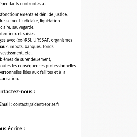
épendants confrontés à :
fonctionnements et déni de justice,
ressement judiciaire, liquidation
iciaire, sauvegarde,
tentieux et saisies,
iges avec (ex-)RSI, URSSAF, organismes
iaux, impôts, banques, fonds
nvestissment, etc...
blèmes de surendettement,
toutes les conséquences professionnelles
personnelles liées aux faillites et à la
carisation.
ntactez-nous
:
Email
:
contact@aidentreprise.fr
us écrire
: