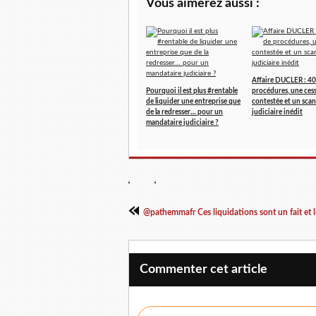
Vous aimerez aussi :
Affaire DUCLER : 40
Pourquoi il est plus #rentable
procédures, une ces
de liquider une entreprise que
contestée et un scan
de la redresser… pour un
judiciaire inédit
mandataire judiciaire ?
@pathemmafr Ces liquidations sont un fait et le
Commenter cet article