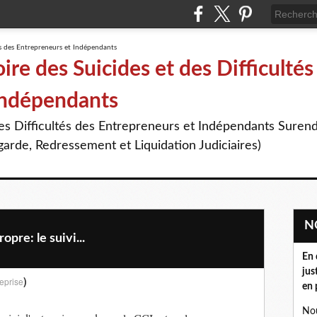
re des Suicides et des Difficultés
Indépendants
des Difficultés des Entrepreneurs et Indépendants Suren
arde, Redressement et Liquidation Judiciaires)
pre: le suivi...
En 
jus
)
eprise
en 
Nou