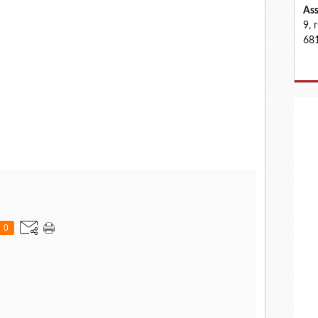
Ass
9, 
681
0