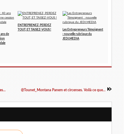
ENTREPRENEZ, PERDEZ
TOUT, ET TAISEZ-VOUS !
Les Entrepreneurs Témoignent
 ans de
: nouvelle rubrique du
sion
JEDI.MEDIA
dale
s...
@Tounet_Montana Panem et circenses. Voilà ce que...