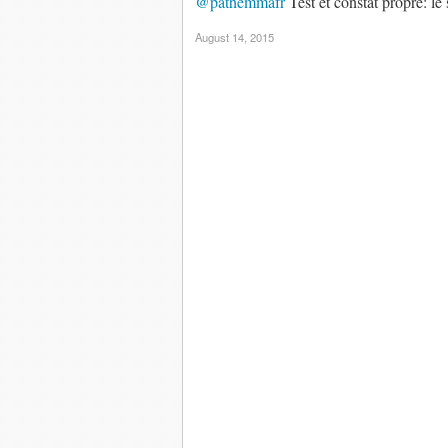
@pathemmafr
Test et constat propre: le 
August 14, 2015