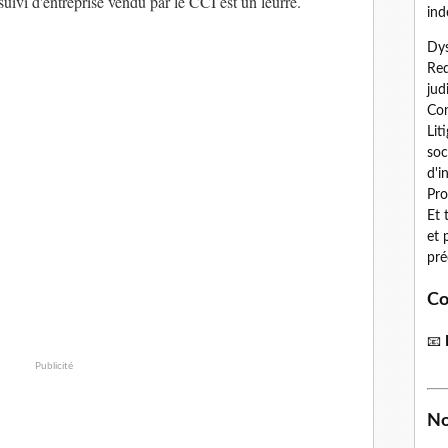
suivi d'entreprise vendu par le CCI est un leurre.
ind
Dys
Red
jud
Con
Lit
soc
d'i
Pro
Et 
et 
pré
Co
📧
Publicité
No