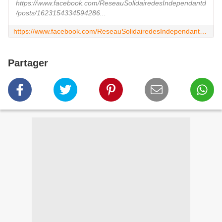
https://www.facebook.com/ReseauSolidairedesIndependantd
/posts/1623154334594286...
https://www.facebook.com/ReseauSolidairedesIndependantd/posts/1623154334594286?pnref=story
Partager