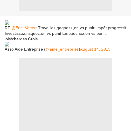
RT
@Eric_Vetter
: Travaillez,gagnez+,on vs punit: impôt progressif
Investissez,risquez,on vs punit Embauchez,on vs punit:
lois/charges Crois…
Asso Aide Entreprise (
@aide_entreprise
)
August 14, 2015