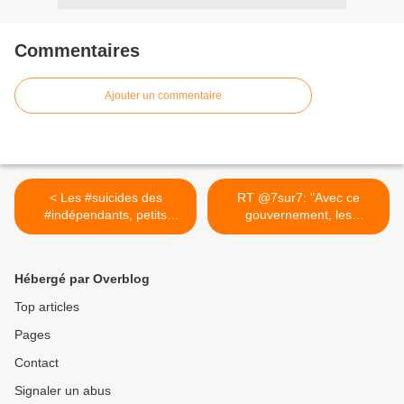
Commentaires
Ajouter un commentaire
< Les #suicides des
RT @7sur7: "Avec ce
#indépendants, petits
gouvernement, les
#patrons,...
travailleurs... >
Hébergé par Overblog
Top articles
Pages
Contact
Signaler un abus