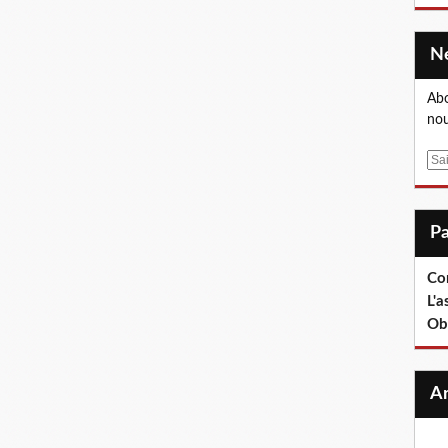
Abo
nou
E
m
a
i
l
Co
L'a
Ob