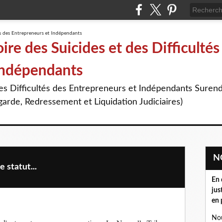
re des Suicides et des Difficultés
Indépendants
des Difficultés des Entrepreneurs et Indépendants Suren
arde, Redressement et Liquidation Judiciaires)
 statut...
En 
jus
en 
Nou