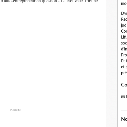
ut d'auto-entrepreneur en question - La Nouvelle Tribune
ind
Dys
Red
jud
Con
Lit
soc
d'i
Pro
Et 
et 
pré
Co
📧
Publicité
No