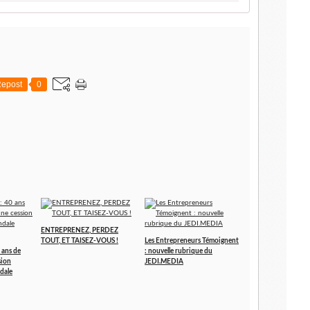
epost
0
ENTREPRENEZ, PERDEZ
TOUT, ET TAISEZ-VOUS !
Les Entrepreneurs Témoignent
 ans de
: nouvelle rubrique du
sion
JEDI.MEDIA
dale