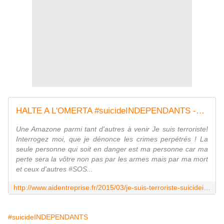
HALTE A L'OMERTA #suicideINDEPENDANTS -Appel à témoins - Aide Entreprise
Une Amazone parmi tant d'autres à venir Je suis terroriste!
Interrogez moi, que je dénonce les crimes perpétrés ! La
seule personne qui soit en danger est ma personne car ma
perte sera la vôtre non pas par les armes mais par ma mort
et ceux d'autres ‪#‎SOS‬...
http://www.aidentreprise.fr/2015/03/je-suis-terroriste-suicideindependants.html
#suicideINDEPENDANTS