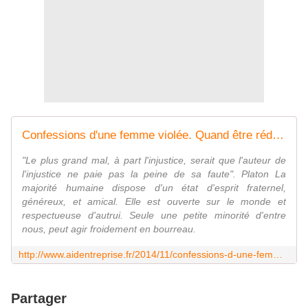
Confessions d'une femme violée. Quand être réduit au silence tue. - Aide Entreprise
"Le plus grand mal, à part l'injustice, serait que l'auteur de
l'injustice ne paie pas la peine de sa faute". Platon La
majorité humaine dispose d'un état d'esprit fraternel,
généreux, et amical. Elle est ouverte sur le monde et
respectueuse d'autrui. Seule une petite minorité d'entre
nous, peut agir froidement en bourreau.
http://www.aidentreprise.fr/2014/11/confessions-d-une-femme-violee-quand-etre-reduit-au-silence-tue.html
Partager