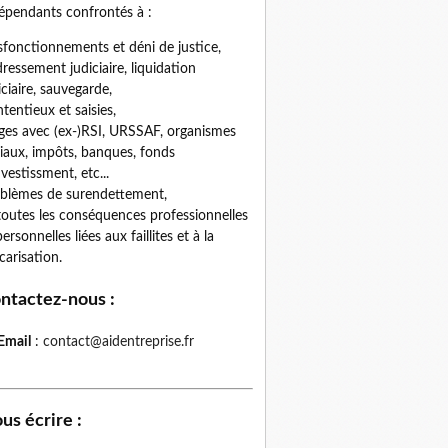
épendants confrontés à :
fonctionnements et déni de justice,
ressement judiciaire, liquidation
iciaire, sauvegarde,
tentieux et saisies,
iges avec (ex-)RSI, URSSAF, organismes
iaux, impôts, banques, fonds
nvestissment, etc...
blèmes de surendettement,
toutes les conséquences professionnelles
personnelles liées aux faillites et à la
carisation.
ntactez-nous
:
Email
:
contact@aidentreprise.fr
us écrire
: