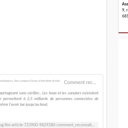
Ass
9, 
681
Comment reconnaître un hoax ? - Debunkers, démolisseurs, des rumeurs/hoax d'extrême droite
 partageant sans vérifier... Les hoax et les canulars existaient
ne permettent à 2,5 milliards de personnes connectées de
ême l'avoir lue jusqu'au bout.
http://www.debunkersdehoax.org/blog/lire-article-723900-9829280-comment_reconnaitre_un_hoax__.html