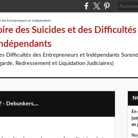
re des Suicides et des Difficultés
Indépendants
des Difficultés des Entrepreneurs et Indépendants Suren
arde, Redressement et Liquidation Judiciaires)
- Debunkers,...
En 
jus
en 
Nou