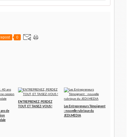
epost
0
ENTREPRENEZ, PERDEZ
TOUT, ET TAISEZ-VOUS !
Les Entrepreneurs Témoignent
 ans de
: nouvelle rubrique du
sion
JEDI.MEDIA
dale