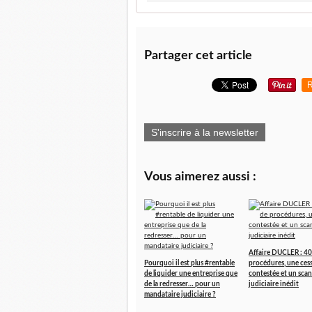
Partager cet article
R
S'inscrire à la newsletter
Vous aimerez aussi :
Affaire DUCLER : 40
Pourquoi il est plus #rentable
procédures, une ces
de liquider une entreprise que
contestée et un scan
de la redresser… pour un
judiciaire inédit
mandataire judiciaire ?