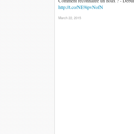
Comment reconnaître un hoax ? - Debunk
http://t.co/NE9ipvNofN
March 22, 2015