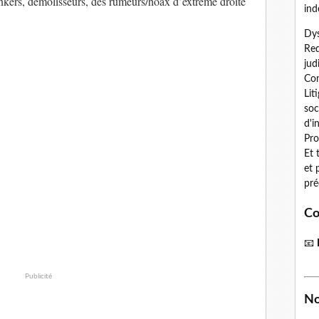
ers, démolisseurs, des rumeurs/hoax d’extrême droite
ind
Dys
Red
jud
Con
Lit
soc
d'i
Pro
Et 
et 
pré
Co
📧
Publicité
No