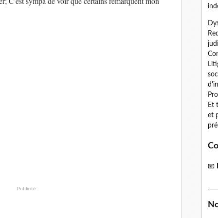
er; C'est sympa de voir que certains remarquent mon
ind
Dys
Red
jud
Con
Lit
soc
d'i
Pro
Et 
et 
pré
Co
📧
Publicité
No