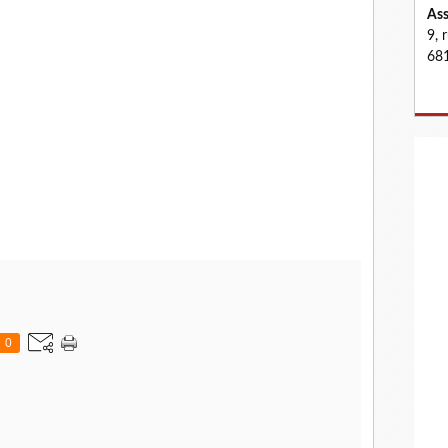
Ass
9, 
681
0