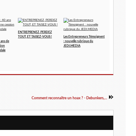
ENTREPRENEZ, PERDEZ
TOUT, ET TAISEZ-VOUS !
Les Entrepreneurs Témoignent
 ans de
: nouvelle rubrique du
sion
JEDI.MEDIA
dale
Comment reconnaître un hoax ? - Debunkers,...