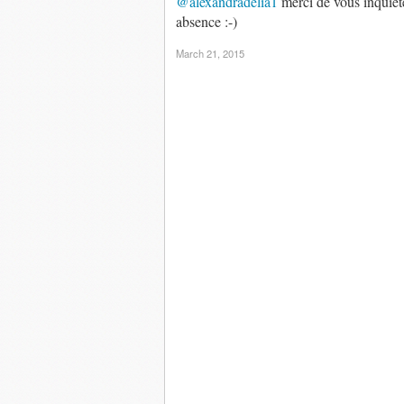
@alexandradelia1
merci de vous inquiét
absence :-)
March 21, 2015