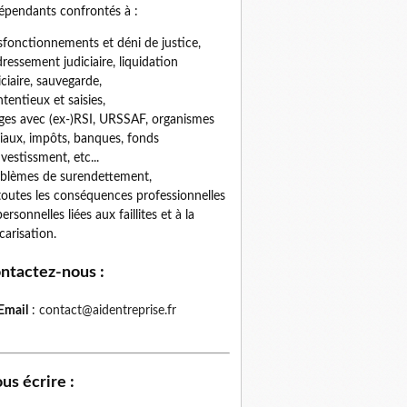
épendants confrontés à :
fonctionnements et déni de justice,
ressement judiciaire, liquidation
iciaire, sauvegarde,
tentieux et saisies,
iges avec (ex-)RSI, URSSAF, organismes
iaux, impôts, banques, fonds
nvestissment, etc...
blèmes de surendettement,
toutes les conséquences professionnelles
personnelles liées aux faillites et à la
carisation.
ntactez-nous
:
Email
:
contact@aidentreprise.fr
us écrire
: