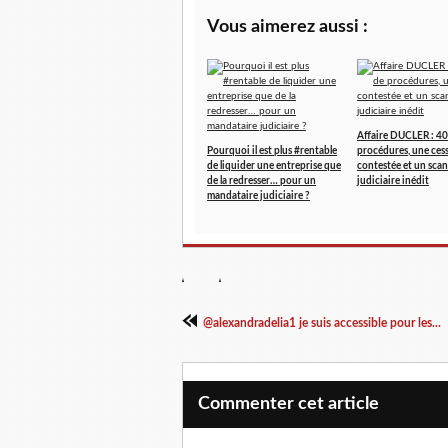
Vous aimerez aussi :
Affaire DUCLER : 40
Pourquoi il est plus #rentable
procédures, une ces
de liquider une entreprise que
contestée et un scan
de la redresser… pour un
judiciaire inédit
mandataire judiciaire ?
@alexandradelia1 je suis accessible pour les...
Commenter cet article